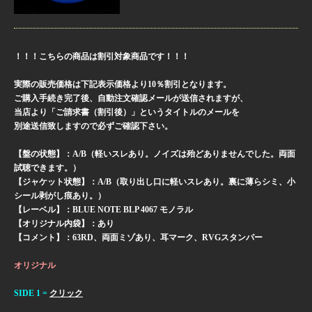
！！！こちらの商品は割引対象商品です！！！
実際の販売価格は下記表示価格より10％割引となります。
ご購入手続き完了後、自動注文確認メールが送信されますが、
当店より「ご請求書（割引後）」というタイトルのメールを
別途送信致しますので必ずご確認下さい。
【盤の状態】：A/B（軽いスレあり。ノイズは殆どありませんでした。両面
試聴できます。）
【ジャケット状態】：A/B（取り出し口に軽いスレあり。裏に薄らシミ、小
シール剥がし痕あり。）
【レーベル】：BLUE NOTE BLP 4067 モノラル
【オリジナル内袋】：あり
【コメント】：63RD、両面ミゾあり、耳マーク、RVGスタンパー
オリジナル
SIDE 1 =
クリック