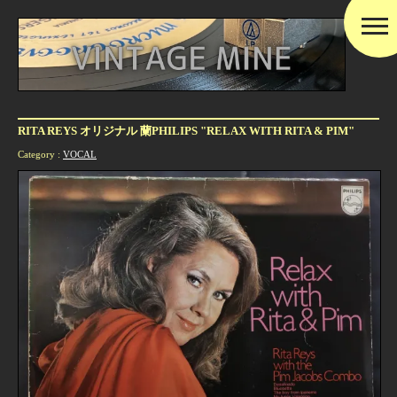
RITA REYS オリジナル 蘭PHILIPS "RELAX WITH RITA & PIM"
Category :
VOCAL