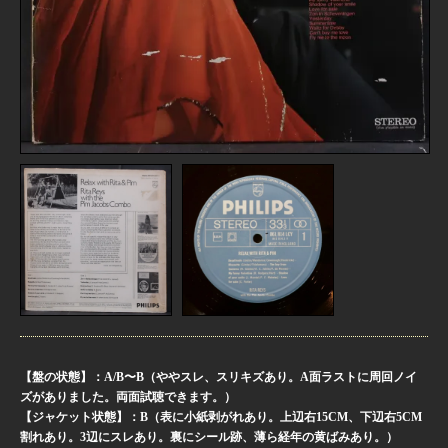
【盤の状態】：A/B〜B（ややスレ、スリキズあり。A面ラストに周回ノイ
ズがありました。両面試聴できます。）
【ジャケット状態】：B（表に小紙剥がれあり。上辺右15CM、下辺右5CM
割れあり。3辺にスレあり。裏にシール跡、薄ら経年の黄ばみあり。）