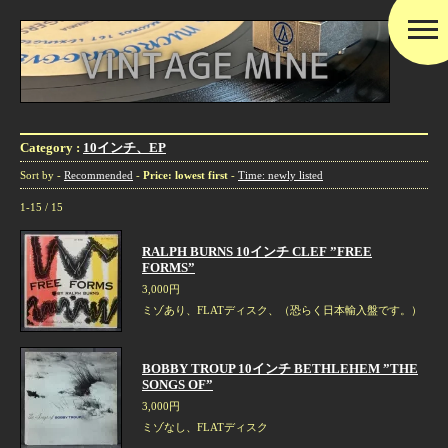
Category :
10インチ、EP
Sort by -
Recommended
-
Price: lowest first
-
Time: newly listed
1-15 / 15
RALPH BURNS 10インチ CLEF ”FREE
FORMS”
3,000円
ミゾあり、FLATディスク、（恐らく日本輸入盤です。）
BOBBY TROUP 10インチ BETHLEHEM ”THE
SONGS OF”
3,000円
ミゾなし、FLATディスク